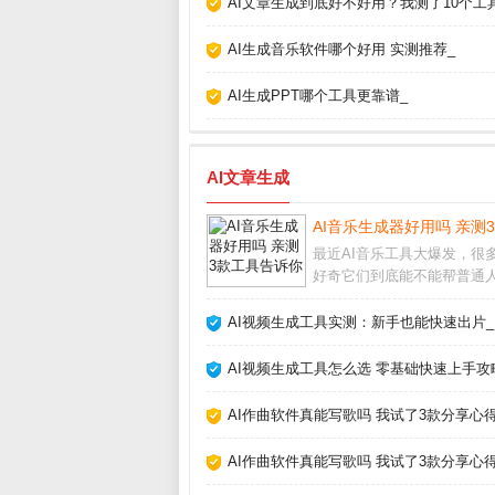
AI文章生成到底好不好用？我测了10个工
AI生成音乐软件哪个好用 实测推荐_
AI生成PPT哪个工具更靠谱_
AI文章生成
AI音乐生成器好用吗 亲测
最近AI音乐工具大爆发，很
好奇它们到底能不能帮普通
歌。作为一个试过十几款产
乐爱好者，我发现现在的AI
AI视频生成工具实测：新手也能快速出片_
成器已经能产出相当完整的
人声，但离完美还有距离。
AI视频生成工具怎么选 零基础快速上手攻
享我的实测经验和避
AI作曲软件真能写歌吗 我试了3款分享心得
AI作曲软件真能写歌吗 我试了3款分享心得