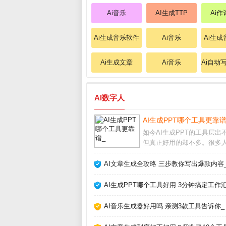
Ai音乐
AI生成TTP
Ai
Ai生成音乐软件
Ai音乐
Ai生
Ai生成文章
Ai音乐
Ai自动
AI数字人
AI生成PPT哪个工具更靠谱
如今AI生成PPT的工具层出
但真正好用的却不多。很多
量时间找模板、调格式，其
直接用AI一键生成。本文结
AI文章生成全攻略 三步教你写出爆款内容
用多款工具的实测经验，帮
那些“假智能”的坑，找到最
AI生成PPT哪个工具好用 3分钟搞定工作
己的AI做P
AI音乐生成器好用吗 亲测3款工具告诉你_