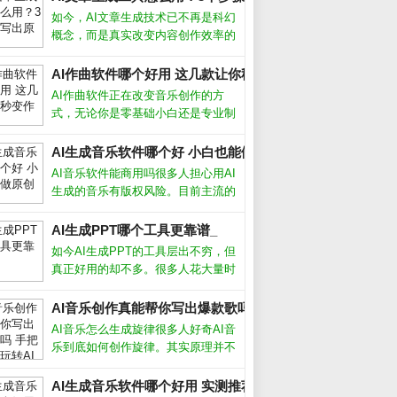
如今，AI文章生成技术已不再是科幻
概念，而是真实改变内容创作效率的
利器。从自媒体小编到企业文案，越
来越多人开始借助AI写稿、润色、甚
AI作曲软件哪个好用 这几款让你秒变作曲家_
至批量生产内容。但很多人仍困惑：
AI作曲软件正在改变音乐创作的方
AI写出来的文章会不会太机械？如何
式，无论你是零基础小白还是专业制
让
作人，都能借助它快速生成旋律、和
弦甚至完整编曲。我作为音乐制作
AI生成音乐软件哪个好 小白也能做原创歌_
人，亲测了多款工具，下面分享最实
AI音乐软件能商用吗很多人担心用AI
用的经验和推荐。AI作曲软件真的能
生成的音乐有版权风险。目前主流的
创作出好
AI生成音乐软件，比如Suno、
Udio，都允许付费用户将生成的音乐
AI生成PPT哪个工具更靠谱_
用于商业用途，但免费版通常只能个
如今AI生成PPT的工具层出不穷，但
人使用。不同平台的具体条款差异很
真正好用的却不多。很多人花大量时
间找模板、调格式，其实不如直接用
AI一键生成。本文结合我使用多款工
AI音乐创作真能帮你写出爆款歌吗 手把手教你玩转AI作歌_
具的实测经验，帮你避开那些“假智
AI音乐怎么生成旋律很多人好奇AI音
能”的坑，找到最适合自己的AI做P
乐到底如何创作旋律。其实原理并不
复杂，AI通过学习海量现成歌曲的节
奏、和弦走向和音高变化，逐渐掌握
AI生成音乐软件哪个好用 实测推荐_