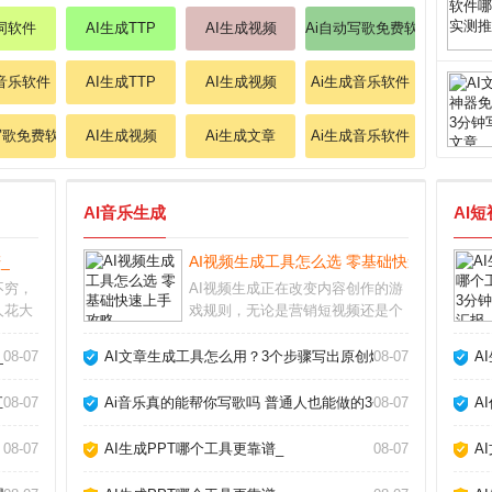
作词软件
AI生成TTP
AI生成视频
Ai自动写歌免费软件
成音乐软件
AI生成TTP
AI生成视频
Ai生成音乐软件
写歌免费软件
AI生成视频
Ai生成文章
Ai生成音乐软件
AI音乐生成
AI
_
AI视频生成工具怎么选 零基础快速上手攻略
不穷，
AI视频生成正在改变内容创作的游
人花大
戏规则，无论是营销短视频还是个
实不如
人Vlog，都能在几分钟内自动生成
合我使
高质量画面。作为长期使用各类AI
_
08-07
AI文章生成工具怎么用？3个步骤写出原创爆款_
08-07
A
你避开
工具的创作者，我发现选对工具和
适合自
方法，效率能提升十倍以上。AI视
汇报_
08-07
Ai音乐真的能帮你写歌吗 普通人也能做的3个神器_
08-07
A
频生成靠谱
08-07
AI生成PPT哪个工具更靠谱_
08-07
A