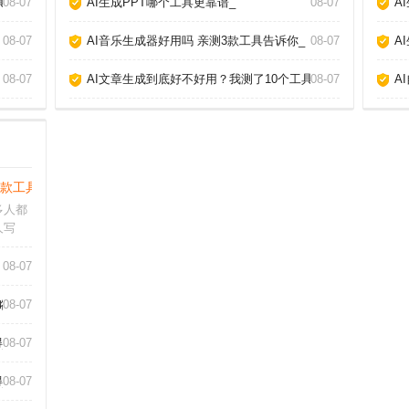
具告诉你真相_
08-07
AI生成PPT哪个工具更靠谱_
08-07
A
08-07
AI音乐生成器好用吗 亲测3款工具告诉你_
08-07
A
08-07
AI文章生成到底好不好用？我测了10个工具告诉你真相_
08-07
A
3款工具告诉你_
多人都
人写
品的音
音乐生
08-07
伴奏和
下面分
略_
08-07
_
08-07
_
08-07