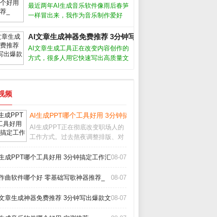
了人类音乐的基本规律。你只需输入
最近两年AI生成音乐软件像雨后春笋
风格关键词，比如“忧伤的钢琴曲”或
一样冒出来，我作为音乐制作爱好
者，把市面上主流的几款都试了个
遍。说实话，从最初的简单旋律生
AI文章生成神器免费推荐 3分钟写出爆款文章_
成，到现在能产出接近专业编曲的完
AI文章生成工具正在改变内容创作的
整作品，进步速度让人惊叹。今天就
方式，很多人用它快速写出高质量文
跟大家聊聊我
案，但真的能完全替代人工吗？我用
了半年多，从最初的怀疑到现在的依
赖，发现关键是把AI当成助手而非主
短视频
角。它能帮你突破灵感枯竭，但最终
成品
_
AI生成PPT哪个工具好用 3分钟搞定工作汇报_
AI生成PPT正在彻底改变职场人的
工作方式。过去熬夜调整排版、对
齐图形的痛苦，如今借助智能工具
几分钟就能完成。从实际体验来
I生成PPT哪个工具好用 3分钟搞定工作汇报_
08-07
看，这类工具并非简单套模板，而
是根据文字内容自动生成逻辑清
I作曲软件哪个好 零基础写歌神器推荐_
08-07
晰、设计专业的幻灯片
I文章生成神器免费推荐 3分钟写出爆款文章_
08-07